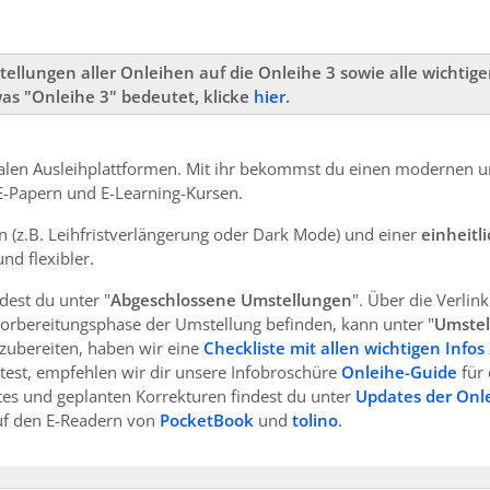
stellungen aller Onleihen auf die Onleihe 3 sowie alle wichti
was "Onleihe 3" bedeutet, klicke
hier
.
italen Ausleihplattformen. Mit ihr bekommst du einen modernen u
 E-Papern und E-Learning-Kursen.
en (z.B. Leihfristverlängerung oder Dark Mode) und einer
einheitl
nd flexibler.
dest du unter "
Abgeschlossene Umstellungen
". Über die Verlin
r Vorbereitungsphase der Umstellung befinden, kann unter "
Umstel
zubereiten, haben wir eine
Checkliste mit allen wichtigen Infos
est, empfehlen wir dir unsere Infobroschüre
Onleihe-Guide
für
 und geplanten Korrekturen​​​​​
findest du unter
Updates der Onl
uf den E-Readern von
PocketBook
und
tolino
.