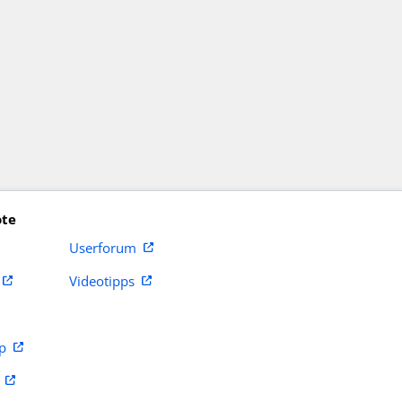
ote
Userforum
Videotipps
p